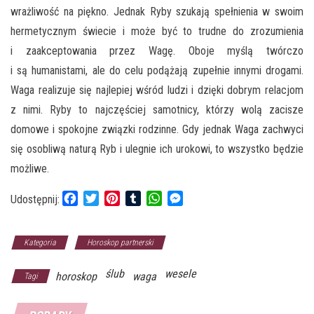
wrażliwość na piękno. Jednak Ryby szukają spełnienia w swoim
hermetycznym świecie i może być to trudne do zrozumienia
i zaakceptowania przez Wagę. Oboje myślą twórczo
i są humanistami, ale do celu podążają zupełnie innymi drogami.
Waga realizuje się najlepiej wśród ludzi i dzięki dobrym relacjom
z nimi. Ryby to najczęściej samotnicy, którzy wolą zacisze
domowe i spokojne związki rodzinne. Gdy jednak Waga zachwyci
się osobliwą naturą Ryb i ulegnie ich urokowi, to wszystko będzie
możliwe.
F
T
P
T
W
M
Udostępnij:
a
w
i
u
h
e
c
i
n
m
a
s
e
t
t
b
t
s
Kategoria
Horoskop partnerski
b
t
e
l
s
e
ślub
wesele
o
e
r
r
A
n
horoskop
waga
Tagi
o
r
e
p
g
k
s
p
e