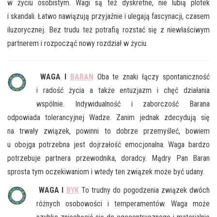
w życiu osobistym. Wagi są też dyskretne, nie lubią plotek
i skandali. Łatwo nawiązują przyjaźnie i ulegają fascynacji, czasem
iluzorycznej. Bez trudu też potrafią rozstać się z niewłaściwym
partnerem i rozpocząć nowy rozdział w życiu.
WAGA I
BARAN
Oba te znaki łączy spontaniczność
i radość życia a także entuzjazm i chęć działania
wspólnie. Indywidualność i zaborczość Barana
odpowiada tolerancyjnej Wadze. Zanim jednak zdecydują się
na trwały związek, powinni to dobrze przemyśleć, bowiem
u obojga potrzebna jest dojrzałość emocjonalna. Waga bardzo
potrzebuje partnera przewodnika, doradcy. Mądry Pan Baran
sprosta tym oczekiwaniom i wtedy ten związek może być udany.
WAGA I
BYK
To trudny do pogodzenia związek dwóch
różnych osobowości i temperamentów. Waga może