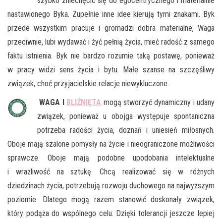
szybko zniechęcić się do egocentrycznego i materialnie
nastawionego Byka. Zupełnie inne idee kierują tymi znakami. Byk
przede wszystkim pracuje i gromadzi dobra materialne, Waga
przeciwnie, lubi wydawać i żyć pełnią życia, mieć radość z samego
faktu istnienia. Byk nie bardzo rozumie taką postawę, ponieważ
w pracy widzi sens życia i bytu. Małe szanse na szczęśliwy
związek, choć przyjacielskie relacje niewykluczone.
WAGA I
BLIŹNIĘTA
mogą stworzyć dynamiczny i udany
związek, ponieważ u obojga występuje spontaniczna
potrzeba radości życia, doznań i uniesień miłosnych.
Oboje mają szalone pomysły na życie i nieograniczone możliwości
sprawcze. Oboje mają podobne upodobania intelektualne
i wrażliwość na sztukę. Chcą realizować się w różnych
dziedzinach życia, potrzebują rozwoju duchowego na najwyższym
poziomie. Dlatego mogą razem stanowić doskonały związek,
który podąża do wspólnego celu. Dzięki tolerancji jeszcze lepiej