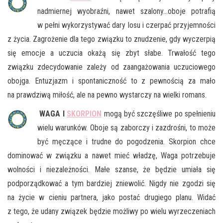
nadmiernej wyobraźni, nawet szalony…oboje potrafią
w pełni wykorzystywać dary losu i czerpać przyjemności
z życia. Zagrożenie dla tego związku to znudzenie, gdy wyczerpią
się emocje a uczucia okażą się zbyt słabe. Trwałość tego
związku zdecydowanie zależy od zaangażowania uczuciowego
obojga. Entuzjazm i spontaniczność to z pewnością za mało
na prawdziwą miłość, ale na pewno wystarczy na wielki romans.
WAGA I
SKORPION
mogą być szczęśliwe po spełnieniu
wielu warunków. Oboje są zaborczy i zazdrośni, to może
być męczące i trudne do pogodzenia. Skorpion chce
dominować w związku a nawet mieć władzę, Waga potrzebuje
wolności i niezależności. Małe szanse, że będzie umiała się
podporządkować a tym bardziej zniewolić. Nigdy nie zgodzi się
na życie w cieniu partnera, jako postać drugiego planu. Widać
z tego, że udany związek będzie możliwy po wielu wyrzeczeniach