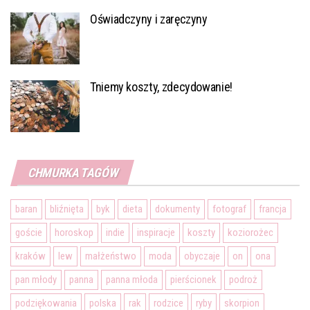
Oświadczyny i zaręczyny
Tniemy koszty, zdecydowanie!
CHMURKA TAGÓW
baran
bliźnięta
byk
dieta
dokumenty
fotograf
francja
goście
horoskop
indie
inspiracje
koszty
koziorożec
kraków
lew
małżeństwo
moda
obyczaje
on
ona
pan młody
panna
panna młoda
pierścionek
podroż
podziękowania
polska
rak
rodzice
ryby
skorpion