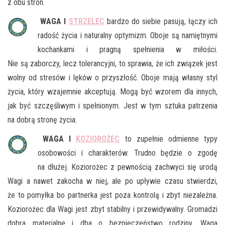
z obu stron.
WAGA I
STRZELEC
bardzo do siebie pasują, łączy ich
radość życia i naturalny optymizm. Oboje są namiętnymi
kochankami i pragną spełnienia w miłości.
Nie są zaborczy, lecz tolerancyjni, to sprawia, że ich związek jest
wolny od stresów i lęków o przyszłość. Oboje mają własny styl
życia, który wzajemnie akceptują. Mogą być wzorem dla innych,
jak być szczęśliwym i spełnionym. Jest w tym sztuka patrzenia
na dobrą stronę życia.
WAGA I
KOZIOROŻEC
to zupełnie odmienne typy
osobowości i charakterów. Trudno będzie o zgodę
na dłużej. Koziorożec z pewnością zachwyci się urodą
Wagi a nawet zakocha w niej, ale po upływie czasu stwierdzi,
że to pomyłka bo partnerka jest poza kontrolą i zbyt niezależna.
Koziorożec dla Wagi jest zbyt stabilny i przewidywalny. Gromadzi
dobra materialne i dba o bezpieczeństwo rodziny. Waga