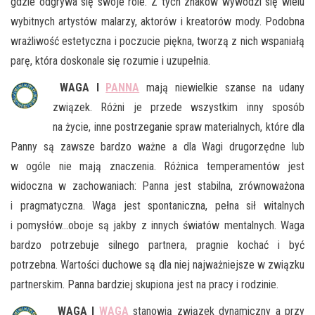
gdzie odgrywa się swoje role. Z tych znaków wywodzi się wielu
wybitnych artystów malarzy, aktorów i kreatorów mody. Podobna
wrażliwość estetyczna i poczucie piękna, tworzą z nich wspaniałą
parę, która doskonale się rozumie i uzupełnia.
WAGA I
PANNA
mają niewielkie szanse na udany
związek. Różni je przede wszystkim inny sposób
na życie, inne postrzeganie spraw materialnych, które dla
Panny są zawsze bardzo ważne a dla Wagi drugorzędne lub
w ogóle nie mają znaczenia. Różnica temperamentów jest
widoczna w zachowaniach: Panna jest stabilna, zrównoważona
i pragmatyczna. Waga jest spontaniczna, pełna sił witalnych
i pomysłów…oboje są jakby z innych światów mentalnych. Waga
bardzo potrzebuje silnego partnera, pragnie kochać i być
potrzebna. Wartości duchowe są dla niej najważniejsze w związku
partnerskim. Panna bardziej skupiona jest na pracy i rodzinie.
WAGA I
WAGA
stanowią związek dynamiczny a przy