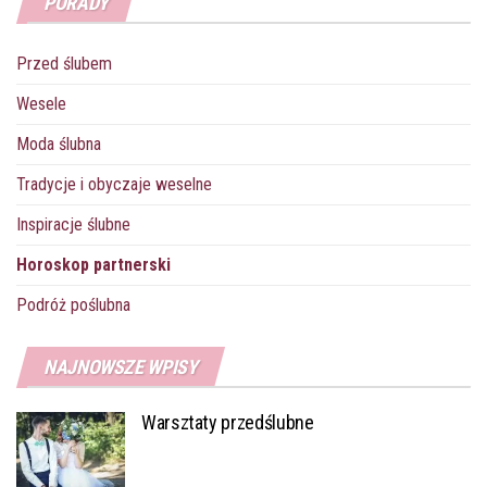
PORADY
t
r
Przed ślubem
Wesele
Moda ślubna
Tradycje i obyczaje weselne
Inspiracje ślubne
Horoskop partnerski
Podróż poślubna
NAJNOWSZE WPISY
Warsztaty przedślubne