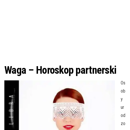
Waga – Horoskop partnerski
Os
ob
y
ur
od
zo