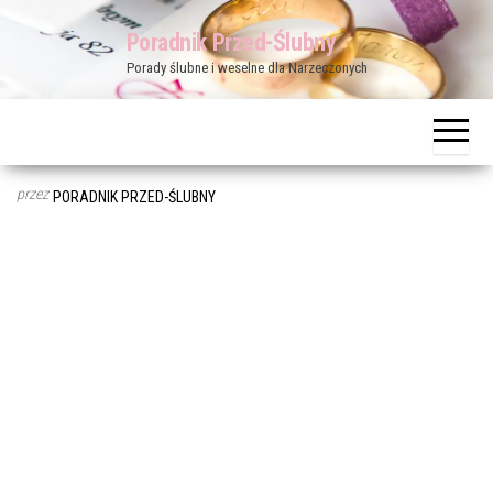
Przejdź
Poradnik Przed-Ślubny
do
Porady ślubne i weselne dla Narzeczonych
treści
przez
PORADNIK PRZED-ŚLUBNY